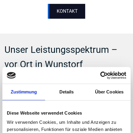
KONTAKT
Unser Leistungsspektrum –
vor Ort in Wunstorf
Um Ihnen ein Rundum-sorglos-Paket zu bieten, setzen wir
bei jedem Schritt auf Kompetenz, Sorgfalt und hochwertige
Zustimmung
Details
Über Cookies
Pflegemittel. In und im Umkreis von Wunstorf profitieren
Sie von:
Diese Webseite verwendet Cookies
Innenreinigung – Gründliche Säuberung und
Wir verwenden Cookies, um Inhalte und Anzeigen zu
schonende Pflege aller Oberflächen
personalisieren, Funktionen für soziale Medien anbieten