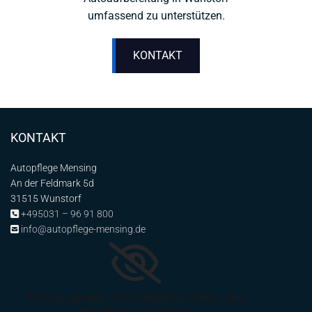
umfassend zu unterstützen.
KONTAKT
KONTAKT
Autopflege Mensing
An der Feldmark 5d
31515 Wunstorf
+495031 – 96 91 800

info@autopflege-mensing.de

Bitte akzeptieren Sie Marketing-Cookies, um
diese Karte anzuzeigen.