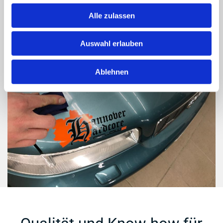
g
Nanoversiegelungen.
s
Alle zulassen
a
u
Auswahl erlauben
s
w
Ablehnen
a
h
l